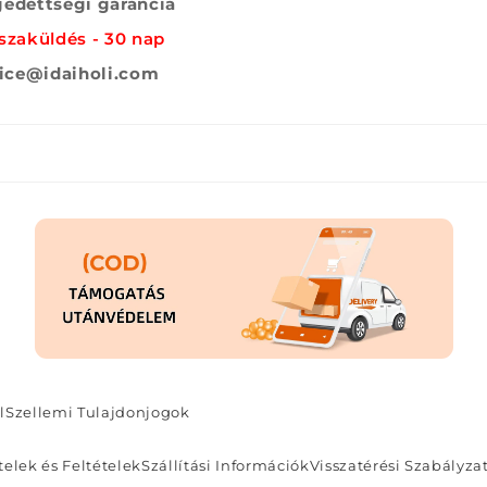
edettségi garancia
szaküldés - 30 nap
vice@idaiholi.com
l
Szellemi Tulajdonjogok
telek és Feltételek
Szállítási Információk
Visszatérési Szabályza