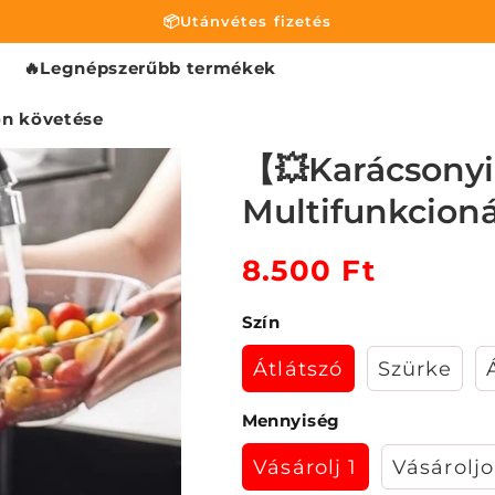
📦Utánvétes fizetés
🔥Legnépszerűbb termékek
on követése
【💥Karácsony
Multifunkcioná
Normál
8.500 Ft
Akciós
ár
ár
Szín
Átlátszó
Szürke
Mennyiség
Vásárolj 1
Vásároljo