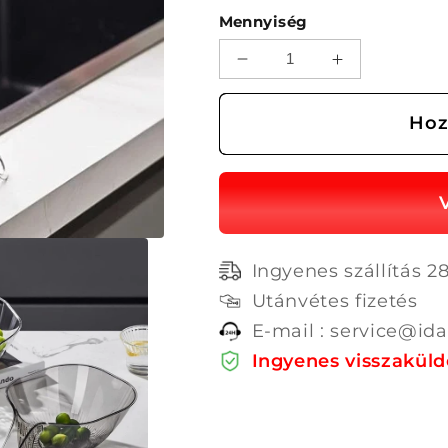
Mennyiség
【💥
【💥
Karácsonyi
Karácsonyi
promóció】
promóció】
Hoz
Multifunkcionális
Multifunkcion
vízelvezető
vízelvezető
kosár✨
kosár✨
mennyiségének
mennyiségé
csökkentése
növelése
Ingyenes szállítás 28
Utánvétes fizetés
E-mail : service@ida
Ingyenes visszaküld