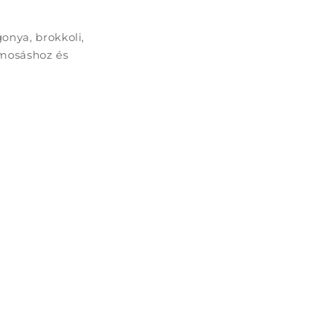
onya, brokkoli,
, mosáshoz és