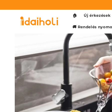
Ugrás a
tartalomhoz
🏠
Új érkezések
🚚 Rendelés nyom
Kihagyás, és
ugrás a
termékadatokra