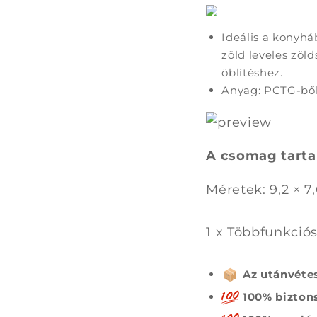
u
k
Ideális a konyhá
h
zöld leveles zöl
a
öblítéshez.
t
Anyag: PCTG-ből
ó
t
a
A csomag tarta
r
Méretek: 9,2 × 7,
t
a
1 x Többfunkciós
l
o
Az utánvétes
m
100% biztons