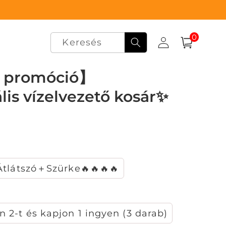
0
0
elem
Keresés
Bejelentkezés
Kosár
i promóció】
lis vízelvezető kosár✨
Átlátszó＋Szürke🔥🔥🔥🔥
n 2-t és kapjon 1 ingyen (3 darab)