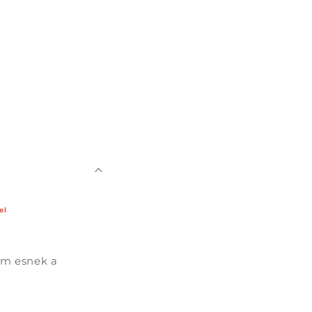
el
nem esnek a