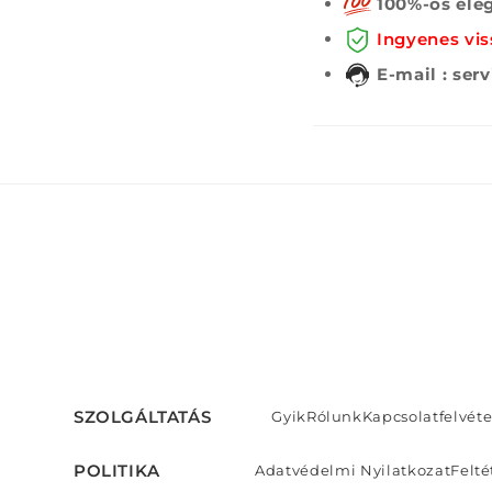
100%-os elég
Ingyenes vis
E-mail : ser
SZOLGÁLTATÁS
Gyik
Rólunk
Kapcsolatfelvéte
POLITIKA
Adatvédelmi Nyilatkozat
Felté