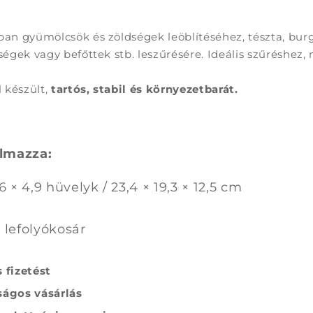
ban gyümölcsök és zöldségek leöblítéséhez, tészta, burg
dségek vagy befőttek stb. leszűrésére. Ideális szűréshez
 készült,
tartós, stabil és környezetbarát.
lmazza:
6 × 4,9 hüvelyk / 23,4 × 19,3 × 12,5 cm
 lefolyókosár
 fizetést
ágos vásárlás