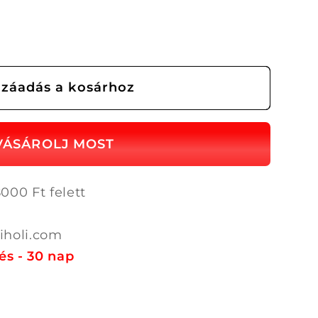
záadás a kosárhoz
ális
nek
000 Ft felett
iholi.com
és - 30 nap